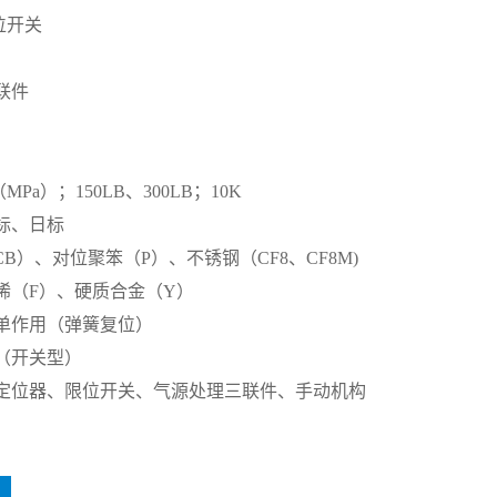
位开关
联件
5
（MPa）；150LB、300LB；10K
标、日标
B）、对位聚笨（P）、不锈钢（CF8、CF8M)
烯（F）、硬质合金（Y）
单作用（弹簧复位）
（开关型）
定位器、限位开关、气源处理三联件、手动机构