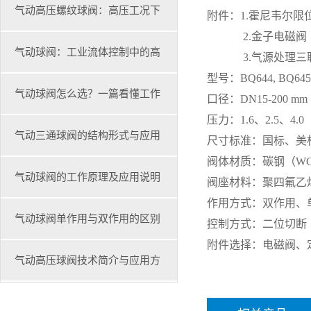
的适用工况与应用优势
气动高压螺纹球阀：高压工况下
附件：1.霍尼韦尔限
2.金子电磁阀
>
的高效流体控制解决方案
气动球阀：工业流体控制中的高
3.气源处理三
型号：BQ644, BQ64
>
效解决方案
气动球阀怎么选？一篇看懂工作
口径：DN15-200 mm
压力：1.6、2.5、4.0
>
原理、选型参数与应用场景
气动三通球阀的结构形式与应用
尺寸标准：国标、美
阀体材质：碳钢（WC
（2026指南）
解析
气动球阀的工作原理及应用说明
阀座材料：聚四氟乙
作用方式：双作用、
>
>
>
气动球阀单作用与双作用的区别
控制方式：二位切断
附件选择：电磁阀、
及选型要点
气动高压球阀技术简介与应用方
>
案