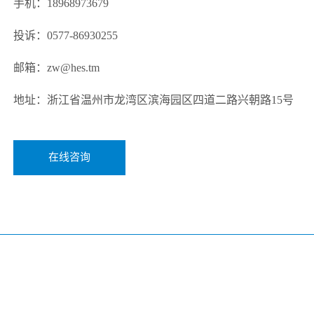
手机：18968973679
投诉：0577-86930255
邮箱：zw@hes.tm
地址：浙江省温州市龙湾区滨海园区四道二路兴朝路15号
在线咨询