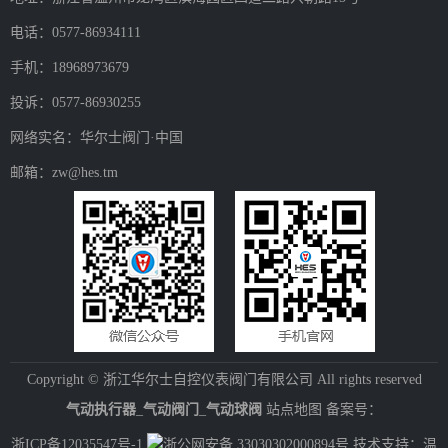
电话：0577-86934111
手机：18968973679
投诉：0577-86930255
网络实名：华尔士阀门·中国
邮箱：zw@hes.tm
Copyright © 浙江华尔士自控仪表阀门有限公司 All rights reserved
气动执行器
_
气动阀门
_
气动球阀
站点地图
备案号：
浙ICP备12035547号-1
浙公网安备 33030302000894号
技术支持：温