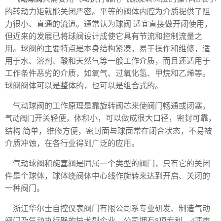
的转动力矩就能关闭严密。平等的阀体内腔为介质提供了阻
力很小、直通的流道。通常认为球阀 适宜直接做开闭使用，
但近来的发展已将球阀设计成使它具有节流和控制流量之
用。球阀的主要特点是本身结构紧凑，易于操作和维修，适
用于水、溶剂、酸和天然气等一般工作介质，而且还适用于
工作条件恶劣的介质，如氧气、过氧化氢、甲烷和乙烯等。
球阀阀体可以是整体的，也可以是组合式的。
气动球阀的工作原理是靠旋转阀芯来使阀门畅通或闭塞。
开关轻便，体积小，可以做成很大口径，密封可靠，
气动阀门
结构 简单，维修方便，密封面与球面常在闭合状态，不易被
介质冲蚀，在各行业得到广泛的应用。
气动球阀和旋塞阀是同属一个类型的阀门，只有它的关闭
件是个球体，球体绕阀体中心线作旋转来达到开启、关闭的
一种阀门。
浙江华尔士自控仪表阀门有限公司系专业研发、制造气动