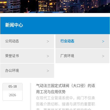
新闻中心
>
>
公司动态
行业动态
>
>
荣誉证书
厂房环境
>
办公环境
气动法兰固定式球阀（大口径）的适
05-18
用工况与应用优势
2026
在现代工业管道系统中，阀门不仅承
担着介质切断、接通与调节的重要职