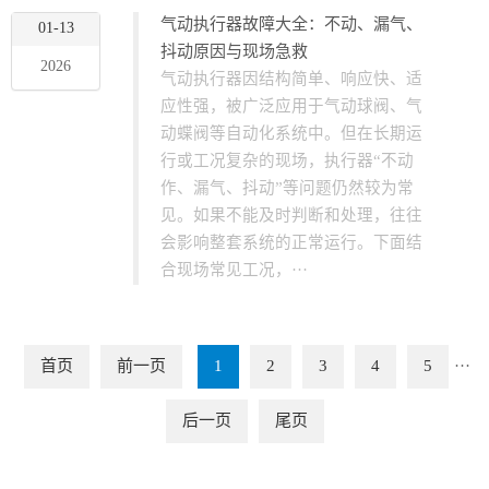
气动执行器故障大全：不动、漏气、
01-13
抖动原因与现场急救
2026
气动执行器因结构简单、响应快、适
应性强，被广泛应用于气动球阀、气
动蝶阀等自动化系统中。但在长期运
行或工况复杂的现场，执行器“不动
作、漏气、抖动”等问题仍然较为常
见。如果不能及时判断和处理，往往
会影响整套系统的正常运行。下面结
合现场常见工况，···
首页
前一页
1
2
3
4
5
···
后一页
尾页