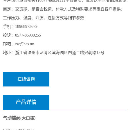
客户询价单直接拨打0577-86934111至营销部，或发送至企业邮箱具体
商定：交货期、是否含税运、付款方式及特殊要求等事宜客户提供：
工作压力、温度、介质、连接方式等细节参数
手机：18968973679
投诉：0577-86930255
邮箱：zw@hes.tm
地址：浙江省温州市龙湾区滨海园区四道二路兴朝路15号
在线咨询
产品详情
气动蝶阀
(大口径）