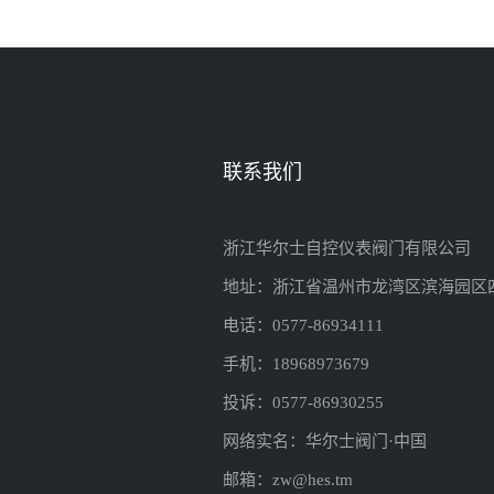
联系我们
浙江华尔士自控仪表阀门有限公司
地址：浙江省温州市龙湾区滨海园区
电话：0577-86934111
手机：18968973679
投诉：0577-86930255
网络实名：华尔士阀门·中国
邮箱：zw@hes.tm