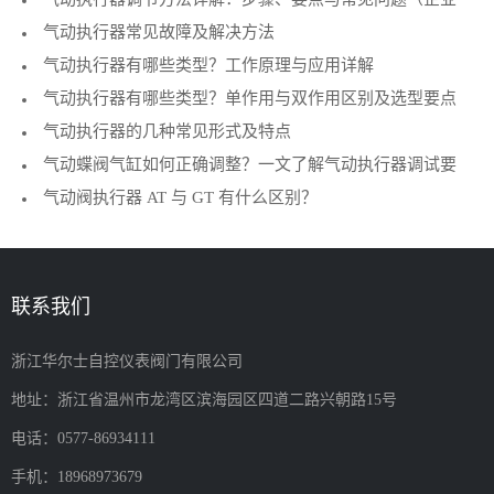
气动执行器调节方法详解：步骤、要点与常见问题（企业
执行机构
气动执行器常见故障及解决方法
技术指南）
气动执行器有哪些类型？工作原理与应用详解
气动执行器有哪些类型？单作用与双作用区别及选型要点
气动执行器的几种常见形式及特点
气动蝶阀气缸如何正确调整？一文了解气动执行器调试要
气动阀执行器 AT 与 GT 有什么区别？
点
联系我们
浙江华尔士自控仪表阀门有限公司
地址：浙江省温州市龙湾区滨海园区四道二路兴朝路15号
电话：0577-86934111
手机：18968973679