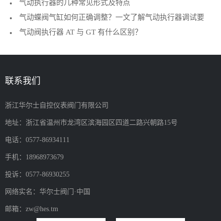
气动执行器的几种常见形式及特点
气动蝶阀气缸如何正确调整？一文了解气动执行器调试要
气动阀执行器 AT 与 GT 有什么区别？
点
联系我们
浙江华尔士自控仪表阀门有限公司
地址：浙江省温州市龙湾区滨海园区四道二路兴朝路15号
电话：0577-86934111
手机：18968973679
投诉：0577-86930255
网络实名：华尔士阀门·中国
邮箱：zw@hes.tm