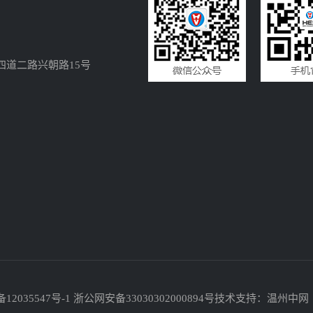
四道二路兴朝路15号
备12035547号-1
浙公网安备33030302000894号
技术支持：温州中网